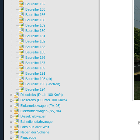
Baureihe 152
Baureihe 155
Baureihe 156
Baureihe 160
Baureihe 169
Baureihe 180
Baureihe 181
Baureihe 182
Baureihe 183
Baureihe 185
Baureihe 186
Baureihe 187
Baureihe 189
Baureihe 191
Baureihe 193 (alt)
Baureihe 193 (Vectron)
Baureihe 194
Dieselloks (D, ab 100 Km/h)
Dieselloks (D, unter 100 Km/h)
Elektrotriebwagen (FV, 93)
Elektrotriebwagen (NV, 94)
Dieseltriebwagen
Bahndienstfahrzeuge
B
Loks aus aller Welt
Neben der Schiene
Flugzeuge