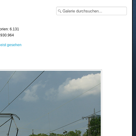
orien: 6.131
8.930.964
eist gesehen