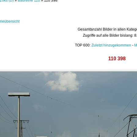
Loks (D)
»
Baureihe 110
» 110 398
rieübersicht
Gesamtanzahl Bilder in allen Kateg
Zugriffe auf alle Bilder bislang: 
TOP 600:
Zuletzt hinzugekommen
-
M
110 398