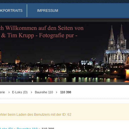
OKPORTRAITS
IMPRESSUM
erie
E-Loks (D)
Baureihe 110
110 398
ehler beim Laden des Benutzers mit der ID: 62