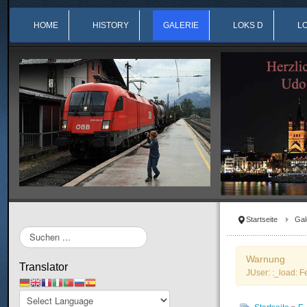
HOME
HISTORY
GALERIE
LOKS D
L
Startseite
Gal
Suchen
...
Warnung
Translator
JUser: :_load: F