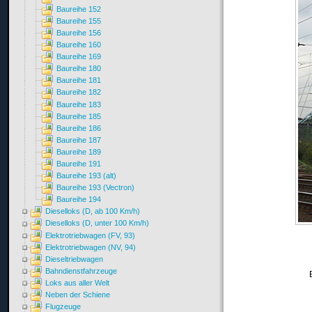
Baureihe 152
Baureihe 155
Baureihe 156
Baureihe 160
Baureihe 169
Baureihe 180
Baureihe 181
Baureihe 182
Baureihe 183
Baureihe 185
Baureihe 186
Baureihe 187
Baureihe 189
Baureihe 191
Baureihe 193 (alt)
Baureihe 193 (Vectron)
Baureihe 194
Dieselloks (D, ab 100 Km/h)
Dieselloks (D, unter 100 Km/h)
Elektrotriebwagen (FV, 93)
Elektrotriebwagen (NV, 94)
Dieseltriebwagen
Bahndienstfahrzeuge
Loks aus aller Welt
Neben der Schiene
Flugzeuge