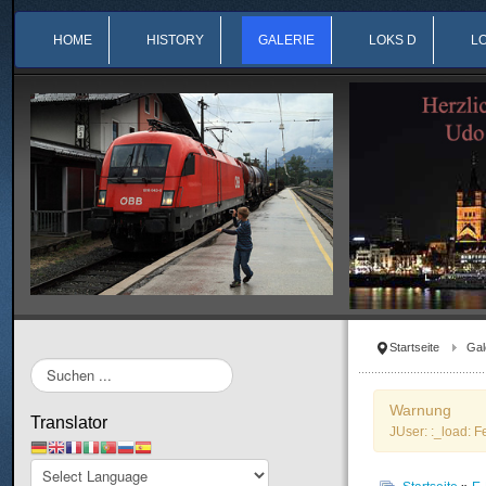
HOME
HISTORY
GALERIE
LOKS D
L
Startseite
Gal
Suchen
...
Warnung
Translator
JUser: :_load: F