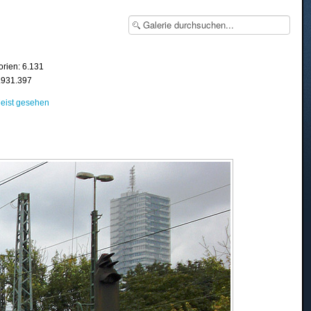
orien: 6.131
8.931.397
eist gesehen