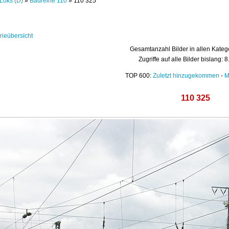
Loks (D)
»
Baureihe 110
» 110 325
rieübersicht
Gesamtanzahl Bilder in allen Kateg
Zugriffe auf alle Bilder bislang: 
TOP 600:
Zuletzt hinzugekommen
-
M
110 325