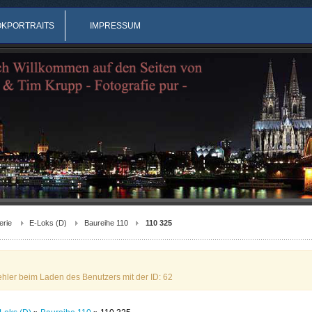
OKPORTRAITS
IMPRESSUM
erie
E-Loks (D)
Baureihe 110
110 325
ehler beim Laden des Benutzers mit der ID: 62