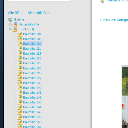
Startseite
»
E-
Alle öffnen
Alle schließen
Galerie
Zurück zur Katego
Dampfloks (D)
E-Loks (D)
Baureihe 101
Baureihe 103
Baureihe 110
Baureihe 111
Baureihe 112
Baureihe 113
Baureihe 115
Baureihe 118
Baureihe 120
Baureihe 127
Baureihe 139
Baureihe 140
Baureihe 141
Baureihe 142
Baureihe 143
Baureihe 144
Baureihe 145
Baureihe 146
Baureihe 150
Baureihe 151