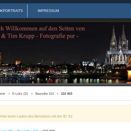
OKPORTRAITS
IMPRESSUM
erie
E-Loks (D)
Baureihe 110
110 403
ehler beim Laden des Benutzers mit der ID: 62