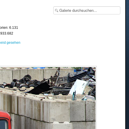
orien: 6.131
8.933.682
eist gesehen