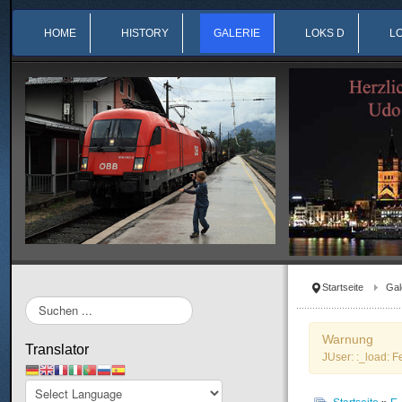
HOME
HISTORY
GALERIE
LOKS D
L
Startseite
Gal
Suchen
...
Warnung
Translator
JUser: :_load: F