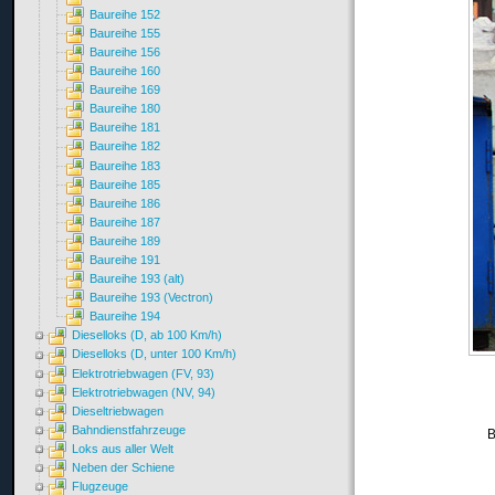
Baureihe 152
Baureihe 155
Baureihe 156
Baureihe 160
Baureihe 169
Baureihe 180
Baureihe 181
Baureihe 182
Baureihe 183
Baureihe 185
Baureihe 186
Baureihe 187
Baureihe 189
Baureihe 191
Baureihe 193 (alt)
Baureihe 193 (Vectron)
Baureihe 194
Dieselloks (D, ab 100 Km/h)
Dieselloks (D, unter 100 Km/h)
Elektrotriebwagen (FV, 93)
Elektrotriebwagen (NV, 94)
Dieseltriebwagen
Bahndienstfahrzeuge
B
Loks aus aller Welt
Neben der Schiene
Flugzeuge