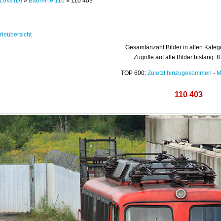
Loks (D)
»
Baureihe 110
» 110 403
rieübersicht
Gesamtanzahl Bilder in allen Kateg
Zugriffe auf alle Bilder bislang: 
TOP 600:
Zuletzt hinzugekommen
-
M
110 403