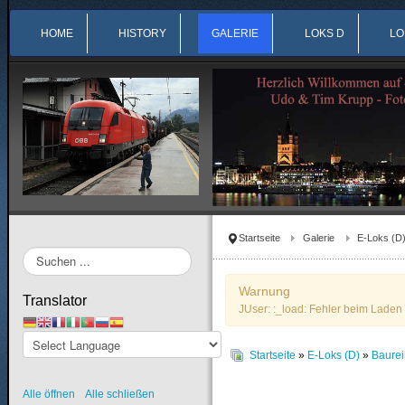
HOME
HISTORY
GALERIE
LOKS D
LO
Startseite
Galerie
E-Loks (D
Suchen
...
Warnung
Translator
JUser: :_load: Fehler beim Laden 
Startseite
»
E-Loks (D)
»
Baurei
Alle öffnen
Alle schließen