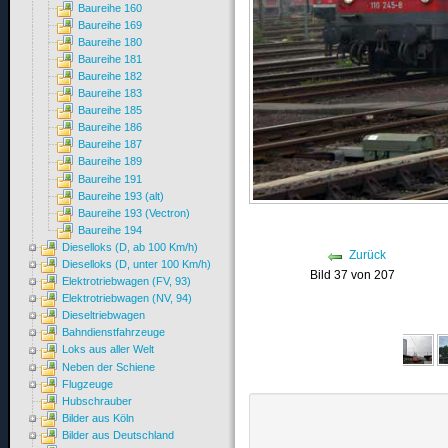
Baureihe 160
Baureihe 169
Baureihe 180
Baureihe 181
Baureihe 182
Baureihe 183
Baureihe 185
Baureihe 186
Baureihe 187
Baureihe 189
Baureihe 191
Baureihe 193 (alt)
Baureihe 193 (Vectron)
Baureihe 194
Dieselloks (D, ab 100 Km/h)
Zurück
Dieselloks (D, unter 100 Km/h)
Bild 37 von 207
Elektrotriebwagen (FV, 93)
Elektrotriebwagen (NV, 94)
Dieseltriebwagen
Bahndienstfahrzeuge
Loks aus aller Welt
Neben der Schiene
Flugzeuge
Hubschrauber
Bilder aus Köln
Bilder aus Deutschland