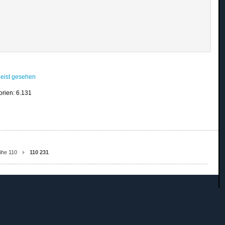
eist gesehen
orien: 6.131
ihe 110
110 231