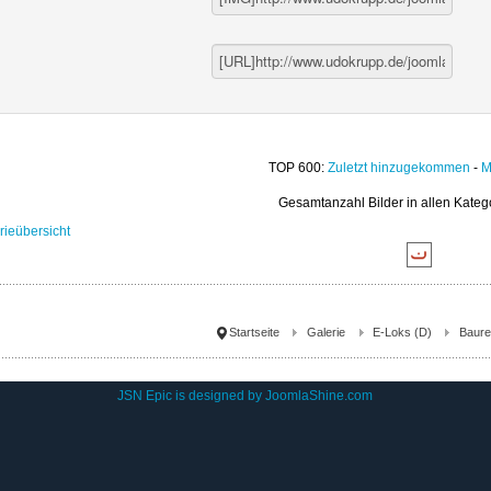
TOP 600:
Zuletzt hinzugekommen
-
M
Gesamtanzahl Bilder in allen Kateg
rieübersicht
Startseite
Galerie
E-Loks (D)
Baure
JSN Epic is designed by
JoomlaShine.com