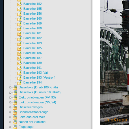
Baureihe 152
Baureihe 155
Baureihe 156
Baureihe 160
Baureihe 169
Baureihe 180
Baureihe 181
Baureihe 182
Baureihe 183
Baureihe 185
Baureihe 186
Baureihe 187
Baureihe 189
Baureihe 191
Baureihe 193 (alt)
Baureihe 193 (Vectron)
Baureihe 194
Dieselloks (D, ab 100 Km/h)
Dieselloks (D, unter 100 Km/h)
Elektrotriebwagen (FV, 93)
Elektrotriebwagen (NV, 94)
Dieseltriebwagen
Bahndienstfahrzeuge
Loks aus aller Welt
Neben der Schiene
Flugzeuge