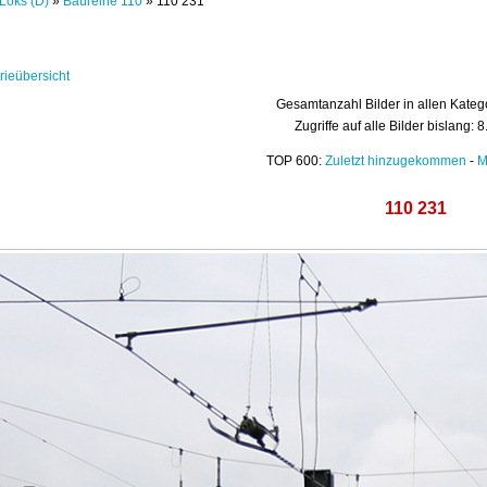
Loks (D)
»
Baureihe 110
» 110 231
rieübersicht
Gesamtanzahl Bilder in allen Kateg
Zugriffe auf alle Bilder bislang: 
TOP 600:
Zuletzt hinzugekommen
-
M
110 231