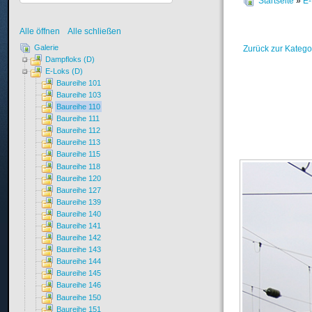
Startseite
»
E-
Alle öffnen
Alle schließen
Galerie
Zurück zur Katego
Dampfloks (D)
E-Loks (D)
Baureihe 101
Baureihe 103
Baureihe 110
Baureihe 111
Baureihe 112
Baureihe 113
Baureihe 115
Baureihe 118
Baureihe 120
Baureihe 127
Baureihe 139
Baureihe 140
Baureihe 141
Baureihe 142
Baureihe 143
Baureihe 144
Baureihe 145
Baureihe 146
Baureihe 150
Baureihe 151