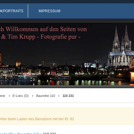
OKPORTRAITS
IMPRESSUM
erie
E-Loks (D)
Baureihe 110
110 231
ehler beim Laden des Benutzers mit der ID: 62