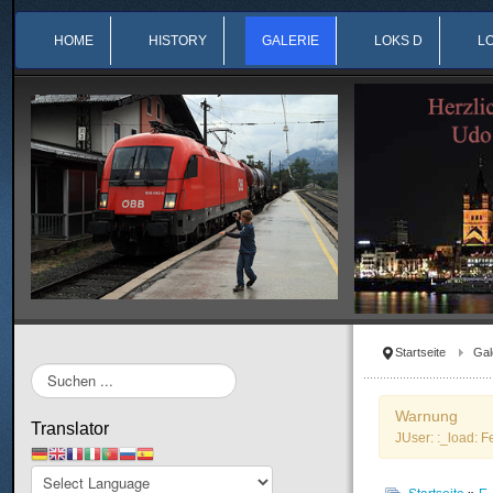
HOME
HISTORY
GALERIE
LOKS D
L
Startseite
Gal
Suchen
...
Warnung
Translator
JUser: :_load: F