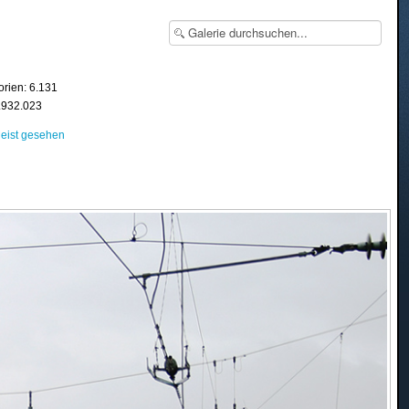
orien: 6.131
8.932.023
eist gesehen