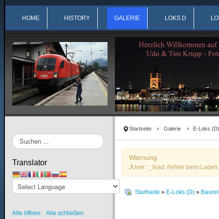
HOME
HISTORY
GALERIE
LOKS D
LO
Startseite
Galerie
E-Loks (D
Suchen
...
Warnung
Translator
JUser: :_load: Fehler beim Laden 
Startseite
»
E-Loks (D)
»
Baurei
Alle öffnen
Alle schließen