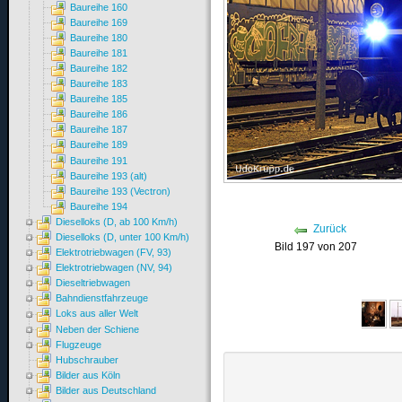
Baureihe 160
Baureihe 169
Baureihe 180
Baureihe 181
Baureihe 182
Baureihe 183
Baureihe 185
Baureihe 186
Baureihe 187
Baureihe 189
Baureihe 191
Baureihe 193 (alt)
Baureihe 193 (Vectron)
Baureihe 194
Dieselloks (D, ab 100 Km/h)
Zurück
Dieselloks (D, unter 100 Km/h)
Bild 197 von 207
Elektrotriebwagen (FV, 93)
Elektrotriebwagen (NV, 94)
Dieseltriebwagen
Bahndienstfahrzeuge
Loks aus aller Welt
Neben der Schiene
Flugzeuge
Hubschrauber
Bilder aus Köln
Bilder aus Deutschland