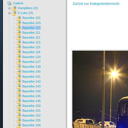
Galerie
Zurück zur Kategorieübersicht
Dampfloks (D)
E-Loks (D)
Baureihe 101
Baureihe 103
Baureihe 110
Baureihe 111
Baureihe 112
Baureihe 113
Baureihe 115
Baureihe 118
Baureihe 120
Baureihe 127
Baureihe 139
Baureihe 140
Baureihe 141
Baureihe 142
Baureihe 143
Baureihe 144
Baureihe 145
Baureihe 146
Baureihe 150
Baureihe 151
Baureihe 152
Baureihe 155
Baureihe 156