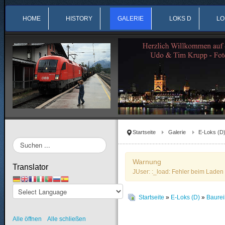
HOME
HISTORY
GALERIE
LOKS D
LO
Startseite
Galerie
E-Loks (D
Suchen
...
Warnung
Translator
JUser: :_load: Fehler beim Laden 
Startseite
»
E-Loks (D)
»
Baure
Alle öffnen
Alle schließen