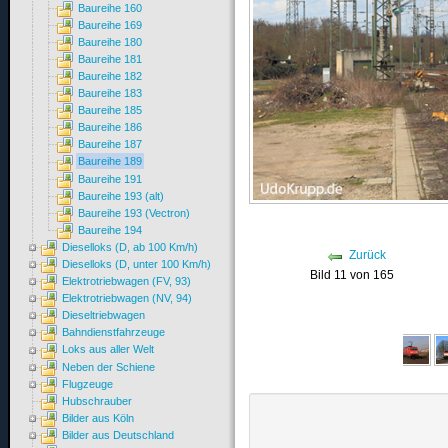
Baureihe 160
Baureihe 169
Baureihe 180
Baureihe 181
Baureihe 182
Baureihe 183
Baureihe 185
Baureihe 186
Baureihe 187
Baureihe 189
Baureihe 191
Baureihe 193 (alt)
Baureihe 193 (Vectron)
Baureihe 194
Dieselloks (D, ab 100 Km/h)
Zurück
Dieselloks (D, unter 100 Km/h)
Bild 11 von 165
Elektrotriebwagen (FV, 93)
Elektrotriebwagen (NV, 94)
Dieseltriebwagen
Bahndienstfahrzeuge
Loks aus aller Welt
Neben der Schiene
Flugzeuge
Hubschrauber
Bilder aus Köln
Bilder aus Deutschland