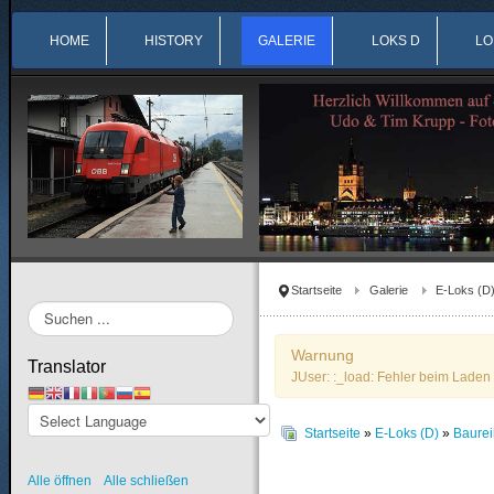
HOME
HISTORY
GALERIE
LOKS D
LO
Startseite
Galerie
E-Loks (D
Suchen
...
Warnung
Translator
JUser: :_load: Fehler beim Laden 
Startseite
»
E-Loks (D)
»
Baure
Alle öffnen
Alle schließen