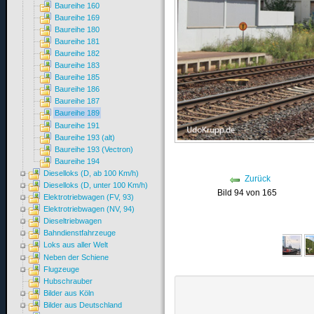
Baureihe 160
Baureihe 169
Baureihe 180
Baureihe 181
Baureihe 182
Baureihe 183
Baureihe 185
Baureihe 186
Baureihe 187
Baureihe 189
Baureihe 191
Baureihe 193 (alt)
Baureihe 193 (Vectron)
Baureihe 194
Dieselloks (D, ab 100 Km/h)
Zurück
Dieselloks (D, unter 100 Km/h)
Bild 94 von 165
Elektrotriebwagen (FV, 93)
Elektrotriebwagen (NV, 94)
Dieseltriebwagen
Bahndienstfahrzeuge
Loks aus aller Welt
Neben der Schiene
Flugzeuge
Hubschrauber
Bilder aus Köln
Bilder aus Deutschland