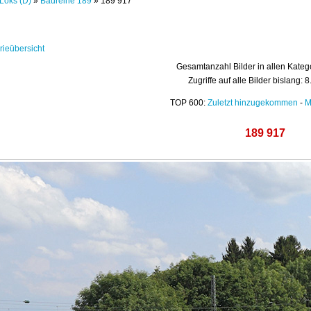
Loks (D)
»
Baureihe 189
» 189 917
rieübersicht
Gesamtanzahl Bilder in allen Kateg
Zugriffe auf alle Bilder bislang: 
TOP 600:
Zuletzt hinzugekommen
-
M
189 917