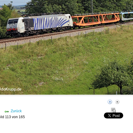
Zurück
ild 113 von 165