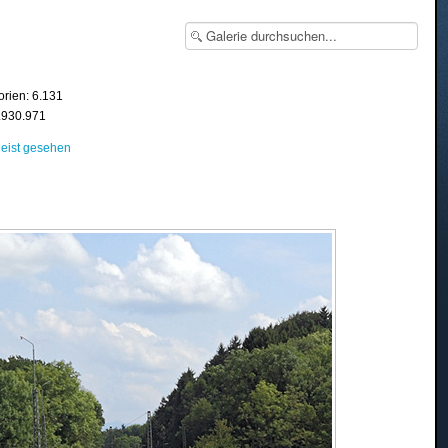
orien: 6.131
8.930.971
eist gesehen