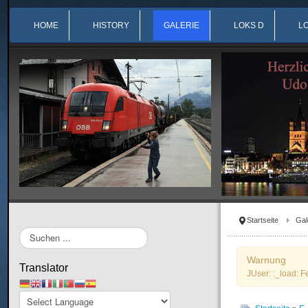
HOME
HISTORY
GALERIE
LOKS D
L
Startseite
Gal
Suchen
...
Warnung
Translator
JUser: :_load: F