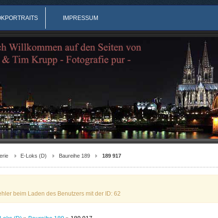
OKPORTRAITS
IMPRESSUM
erie
E-Loks (D)
Baureihe 189
189 917
ehler beim Laden des Benutzers mit der ID: 62