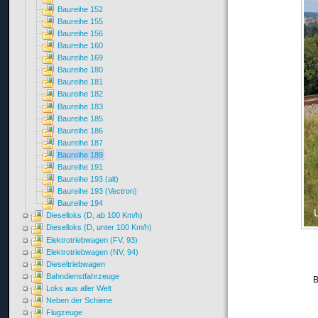
Baureihe 152
Baureihe 155
Baureihe 156
Baureihe 160
Baureihe 169
Baureihe 180
Baureihe 181
Baureihe 182
Baureihe 183
Baureihe 185
Baureihe 186
Baureihe 187
Baureihe 189
Baureihe 191
Baureihe 193 (alt)
Baureihe 193 (Vectron)
Baureihe 194
Dieselloks (D, ab 100 Km/h)
Dieselloks (D, unter 100 Km/h)
Elektrotriebwagen (FV, 93)
Elektrotriebwagen (NV, 94)
Dieseltriebwagen
Bahndienstfahrzeuge
B
Loks aus aller Welt
Neben der Schiene
Flugzeuge