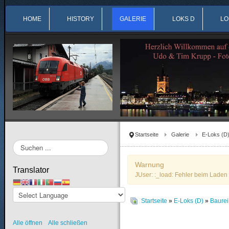
HOME
HISTORY
GALERIE
LOKS D
LO
Startseite
Galerie
E-Loks (D
Suchen
...
Warnung
Translator
JUser: :_load: Fehler beim Laden 
Startseite
»
E-Loks (D)
»
Baure
Alle öffnen
Alle schließen