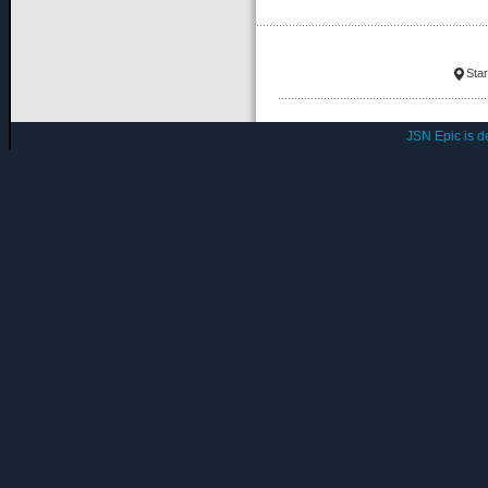
Star
JSN Epic is 