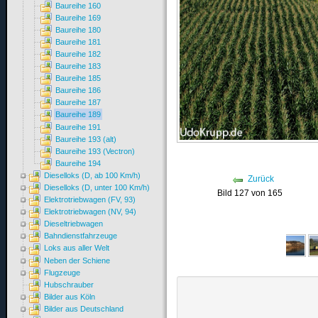
Baureihe 160
Baureihe 169
Baureihe 180
Baureihe 181
Baureihe 182
Baureihe 183
Baureihe 185
Baureihe 186
Baureihe 187
Baureihe 189
Baureihe 191
Baureihe 193 (alt)
Baureihe 193 (Vectron)
Baureihe 194
Dieselloks (D, ab 100 Km/h)
Zurück
Dieselloks (D, unter 100 Km/h)
Bild 127 von 165
Elektrotriebwagen (FV, 93)
Elektrotriebwagen (NV, 94)
Dieseltriebwagen
Bahndienstfahrzeuge
Loks aus aller Welt
Neben der Schiene
Flugzeuge
Hubschrauber
Bilder aus Köln
Bilder aus Deutschland