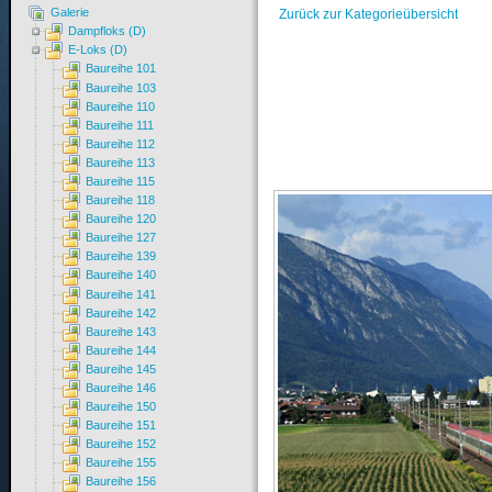
Galerie
Zurück zur Kategorieübersicht
Dampfloks (D)
E-Loks (D)
Baureihe 101
Baureihe 103
Baureihe 110
Baureihe 111
Baureihe 112
Baureihe 113
Baureihe 115
Baureihe 118
Baureihe 120
Baureihe 127
Baureihe 139
Baureihe 140
Baureihe 141
Baureihe 142
Baureihe 143
Baureihe 144
Baureihe 145
Baureihe 146
Baureihe 150
Baureihe 151
Baureihe 152
Baureihe 155
Baureihe 156