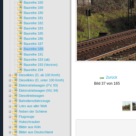
Baureihe 160
Baureihe 169
Baureihe 180
Baureihe 181
Baureihe 182
Baureihe 183
Baureihe 185
Baureihe 186
Baureihe 187
Baureihe 189
Baureihe 191
Baureihe 193 (alt)
Baureihe 193 (Vectron)
Baureihe 194
Dieselloks (D, ab 100 Km/h)
Zurück
Dieselloks (D, unter 100 Km/h)
Bild 37 von 165
Elektrotriebwagen (FV, 93)
Elektrotriebwagen (NV, 94)
Dieseltriebwagen
Bahndienstfahrzeuge
Loks aus aller Welt
Neben der Schiene
Flugzeuge
Hubschrauber
Bilder aus Köln
Bilder aus Deutschland