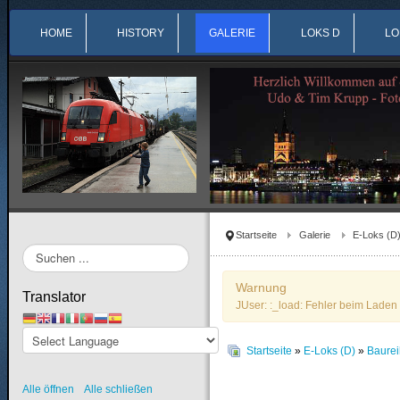
HOME
HISTORY
GALERIE
LOKS D
LO
Startseite
Galerie
E-Loks (D
Suchen
...
Warnung
Translator
JUser: :_load: Fehler beim Laden 
Startseite
»
E-Loks (D)
»
Baure
Alle öffnen
Alle schließen