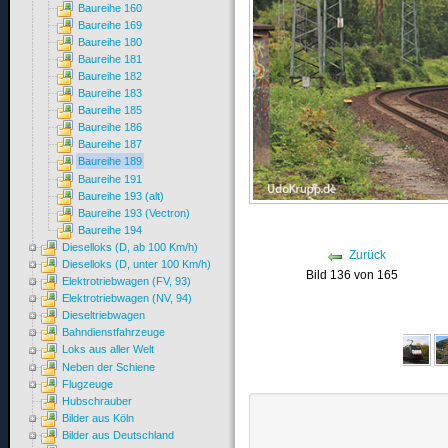
Baureihe 160
Baureihe 169
Baureihe 180
Baureihe 181
Baureihe 182
Baureihe 183
Baureihe 185
Baureihe 186
Baureihe 187
Baureihe 189
Baureihe 191
Baureihe 193 (alt)
Baureihe 193 (Vectron)
Baureihe 194
Dieselloks (D, ab 100 Km/h)
Zurück
Dieselloks (D, unter 100 Km/h)
Bild 136 von 165
Elektrotriebwagen (FV, 93)
Elektrotriebwagen (NV, 94)
Dieseltriebwagen
Bahndienstfahrzeuge
Loks aus aller Welt
Neben der Schiene
Flugzeuge
Hubschrauber
Bilder aus Köln
Bilder aus Deutschland