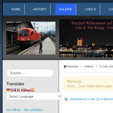
HOME
HISTORY
GALERIE
LOKS D
LO
Startseite
Galerie
E-Loks (D
Suchen
...
Warnung
Translator
JUser: :_load: Fehler beim Laden 
Startseite
»
E-Loks (D)
»
Baure
Alle öffnen
Alle schließen