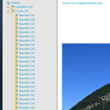
Galerie
Zurück zur Kategorieübersicht
Dampfloks (D)
E-Loks (D)
Baureihe 101
Baureihe 103
Baureihe 110
Baureihe 111
Baureihe 112
Baureihe 113
Baureihe 115
Baureihe 118
Baureihe 120
Baureihe 127
Baureihe 139
Baureihe 140
Baureihe 141
Baureihe 142
Baureihe 143
Baureihe 144
Baureihe 145
Baureihe 146
Baureihe 150
Baureihe 151
Baureihe 152
Baureihe 155
Baureihe 156