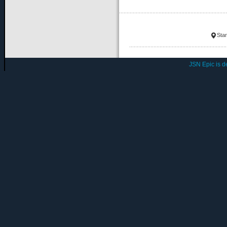
Star
JSN Epic is 