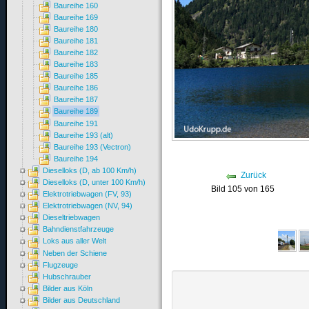
Baureihe 160
Baureihe 169
Baureihe 180
Baureihe 181
Baureihe 182
Baureihe 183
Baureihe 185
Baureihe 186
Baureihe 187
Baureihe 189
Baureihe 191
Baureihe 193 (alt)
Baureihe 193 (Vectron)
Baureihe 194
Dieselloks (D, ab 100 Km/h)
Zurück
Dieselloks (D, unter 100 Km/h)
Bild 105 von 165
Elektrotriebwagen (FV, 93)
Elektrotriebwagen (NV, 94)
Dieseltriebwagen
Bahndienstfahrzeuge
Loks aus aller Welt
Neben der Schiene
Flugzeuge
Hubschrauber
Bilder aus Köln
Bilder aus Deutschland