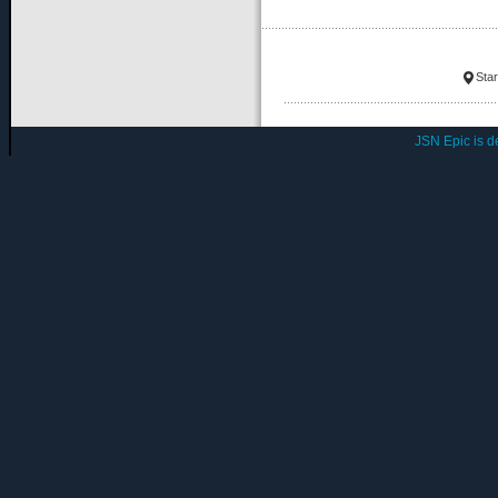
Star
JSN Epic is 