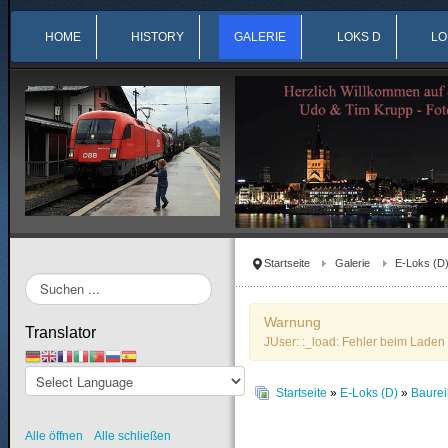
HOME
HISTORY
GALERIE
LOKS D
LO
Startseite
Galerie
E-Loks (D
Suchen
...
Warnung
Translator
JUser: :_load: Fehler beim Laden 
Startseite
»
E-Loks (D)
»
Baure
Alle öffnen
Alle schließen