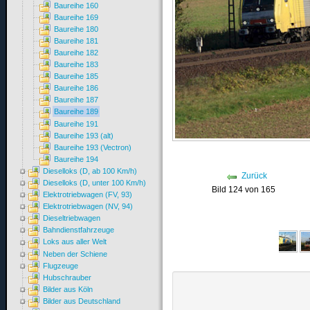
Baureihe 160
Baureihe 169
Baureihe 180
Baureihe 181
Baureihe 182
Baureihe 183
Baureihe 185
Baureihe 186
Baureihe 187
Baureihe 189
Baureihe 191
Baureihe 193 (alt)
Baureihe 193 (Vectron)
Baureihe 194
Dieselloks (D, ab 100 Km/h)
Zurück
Dieselloks (D, unter 100 Km/h)
Bild 124 von 165
Elektrotriebwagen (FV, 93)
Elektrotriebwagen (NV, 94)
Dieseltriebwagen
Bahndienstfahrzeuge
Loks aus aller Welt
Neben der Schiene
Flugzeuge
Hubschrauber
Bilder aus Köln
Bilder aus Deutschland