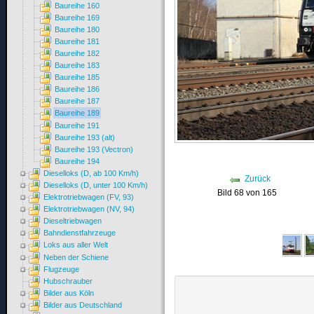
Baureihe 160
Baureihe 169
Baureihe 180
Baureihe 181
Baureihe 182
Baureihe 183
Baureihe 185
Baureihe 186
Baureihe 187
Baureihe 189
Baureihe 191
Baureihe 193 (alt)
Baureihe 193 (Vectron)
Baureihe 194
Dieselloks (D, ab 100 Km/h)
Zurück
Dieselloks (D, unter 100 Km/h)
Bild 68 von 165
Elektrotriebwagen (FV, 93)
Elektrotriebwagen (NV, 94)
Dieseltriebwagen
Bahndienstfahrzeuge
Loks aus aller Welt
Neben der Schiene
Flugzeuge
Hubschrauber
Bilder aus Köln
Bilder aus Deutschland