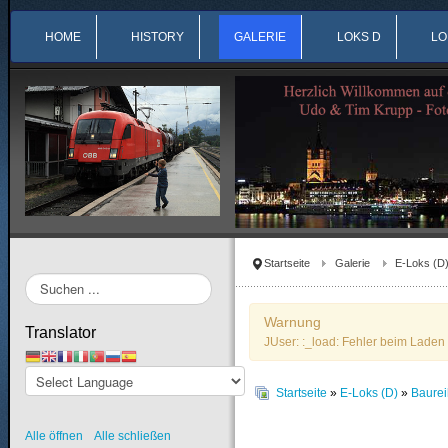
HOME
HISTORY
GALERIE
LOKS D
LO
Startseite
Galerie
E-Loks (D
Suchen
...
Warnung
Translator
JUser: :_load: Fehler beim Laden 
Startseite
»
E-Loks (D)
»
Baure
Alle öffnen
Alle schließen