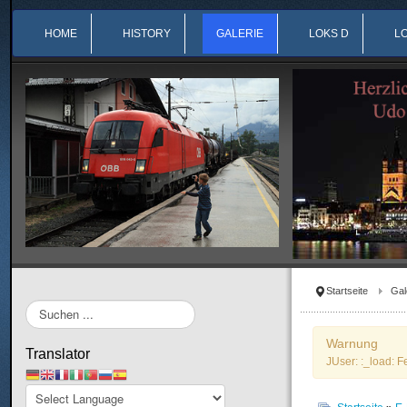
HOME
HISTORY
GALERIE
LOKS D
L
Startseite
Gal
Suchen
...
Warnung
Translator
JUser: :_load: F