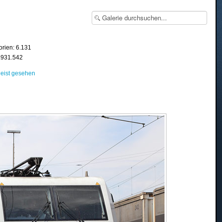
orien: 6.131
8.931.542
eist gesehen