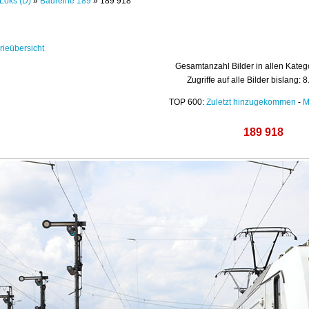
Loks (D)
»
Baureihe 189
» 189 918
rieübersicht
Gesamtanzahl Bilder in allen Kateg
Zugriffe auf alle Bilder bislang: 
TOP 600:
Zuletzt hinzugekommen
-
M
189 918