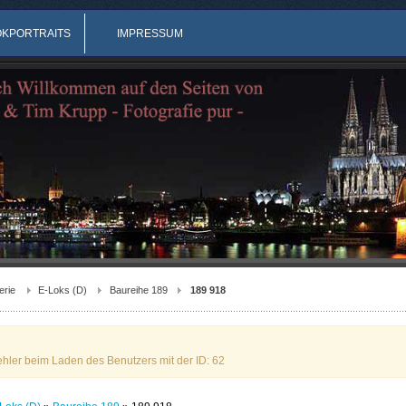
OKPORTRAITS
IMPRESSUM
erie
E-Loks (D)
Baureihe 189
189 918
ehler beim Laden des Benutzers mit der ID: 62