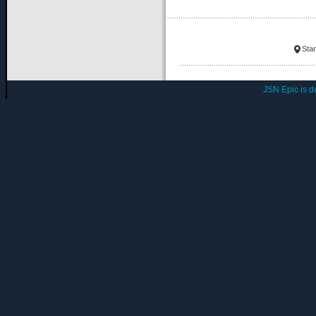
Star
JSN Epic is 