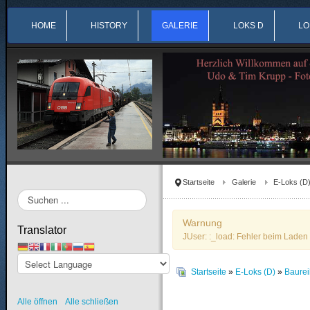
HOME
HISTORY
GALERIE
LOKS D
LO
Startseite
Galerie
E-Loks (D
Suchen
...
Warnung
Translator
JUser: :_load: Fehler beim Laden 
Startseite
»
E-Loks (D)
»
Baure
Alle öffnen
Alle schließen