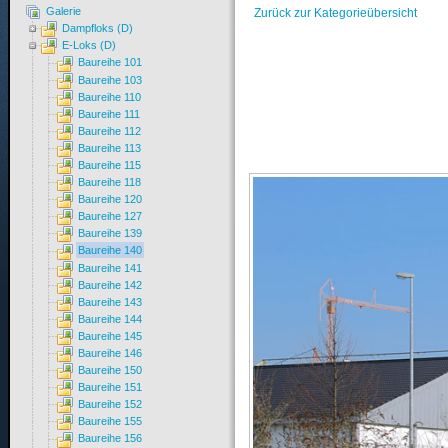
Galerie
Zurück zur Kategorieübersicht
Dampfloks (D)
E-Loks (D)
Baureihe 101
Baureihe 103
Baureihe 110
Baureihe 111
Baureihe 112
Baureihe 113
Baureihe 115
Baureihe 118
Baureihe 120
Baureihe 127
Baureihe 139
Baureihe 140
Baureihe 141
Baureihe 142
Baureihe 143
Baureihe 144
Baureihe 145
Baureihe 146
Baureihe 150
Baureihe 151
Baureihe 152
Baureihe 155
Baureihe 156