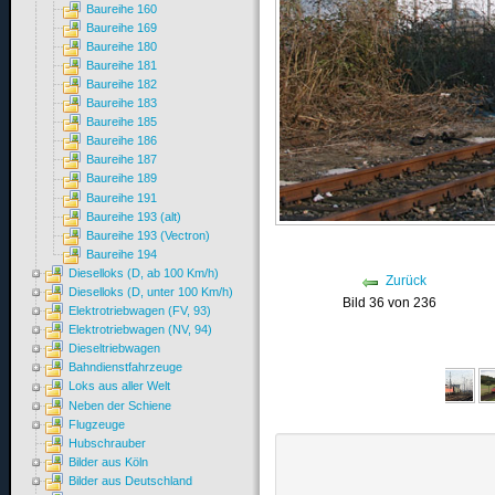
Baureihe 160
Baureihe 169
Baureihe 180
Baureihe 181
Baureihe 182
Baureihe 183
Baureihe 185
Baureihe 186
Baureihe 187
Baureihe 189
Baureihe 191
Baureihe 193 (alt)
Baureihe 193 (Vectron)
Baureihe 194
Dieselloks (D, ab 100 Km/h)
Zurück
Dieselloks (D, unter 100 Km/h)
Bild 36 von 236
Elektrotriebwagen (FV, 93)
Elektrotriebwagen (NV, 94)
Dieseltriebwagen
Bahndienstfahrzeuge
Loks aus aller Welt
Neben der Schiene
Flugzeuge
Hubschrauber
Bilder aus Köln
Bilder aus Deutschland