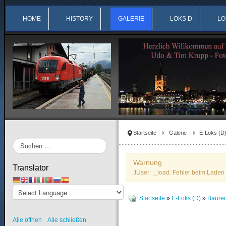
HOME
HISTORY
GALERIE
LOKS D
LO
Startseite
Galerie
E-Loks (D
Suchen
...
Warnung
Translator
JUser: :_load: Fehler beim Laden 
Startseite
»
E-Loks (D)
»
Baure
Alle öffnen
Alle schließen