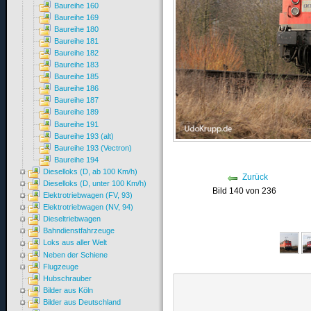
Baureihe 160
Baureihe 169
Baureihe 180
Baureihe 181
Baureihe 182
Baureihe 183
Baureihe 185
Baureihe 186
Baureihe 187
Baureihe 189
Baureihe 191
Baureihe 193 (alt)
Baureihe 193 (Vectron)
Baureihe 194
Dieselloks (D, ab 100 Km/h)
Zurück
Dieselloks (D, unter 100 Km/h)
Bild 140 von 236
Elektrotriebwagen (FV, 93)
Elektrotriebwagen (NV, 94)
Dieseltriebwagen
Bahndienstfahrzeuge
Loks aus aller Welt
Neben der Schiene
Flugzeuge
Hubschrauber
Bilder aus Köln
Bilder aus Deutschland