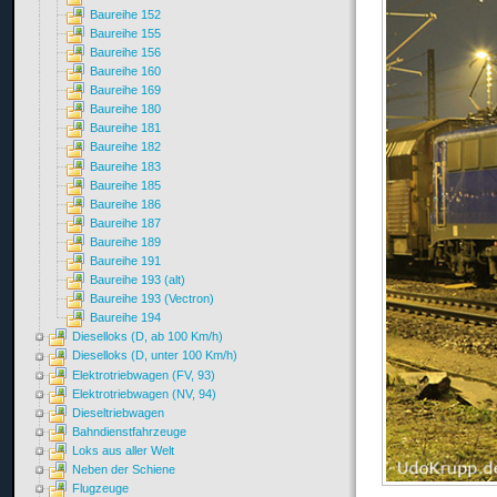
Baureihe 152
Baureihe 155
Baureihe 156
Baureihe 160
Baureihe 169
Baureihe 180
Baureihe 181
Baureihe 182
Baureihe 183
Baureihe 185
Baureihe 186
Baureihe 187
Baureihe 189
Baureihe 191
Baureihe 193 (alt)
Baureihe 193 (Vectron)
Baureihe 194
Dieselloks (D, ab 100 Km/h)
Dieselloks (D, unter 100 Km/h)
Elektrotriebwagen (FV, 93)
Elektrotriebwagen (NV, 94)
Dieseltriebwagen
Bahndienstfahrzeuge
Loks aus aller Welt
Neben der Schiene
Flugzeuge