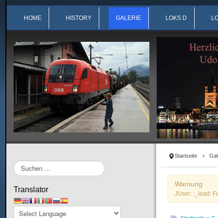
HOME
HISTORY
GALERIE
LOKS D
L
Startseite
Gal
Suchen
...
Warnung
Translator
JUser: :_load: F