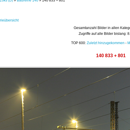
Loks (D)
»
Baureihe 140
» 140 833 + 801
rieübersicht
Gesamtanzahl Bilder in allen Kateg
Zugriffe auf alle Bilder bislang: 
TOP 600:
Zuletzt hinzugekommen
-
M
140 833 + 801