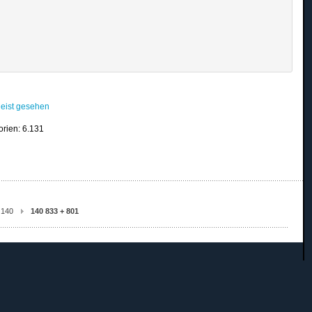
eist gesehen
orien: 6.131
 140
140 833 + 801