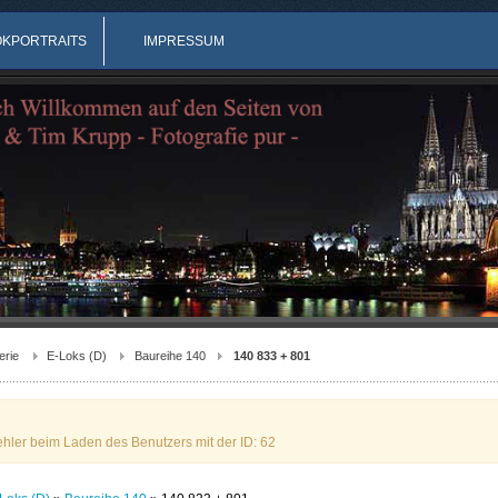
OKPORTRAITS
IMPRESSUM
erie
E-Loks (D)
Baureihe 140
140 833 + 801
ehler beim Laden des Benutzers mit der ID: 62