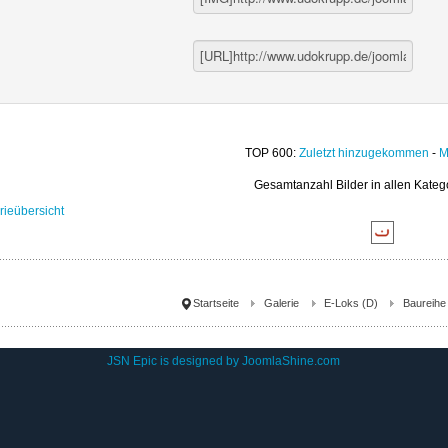
TOP 600:
Zuletzt hinzugekommen
-
M
Gesamtanzahl Bilder in allen Kateg
rieübersicht
Startseite
Galerie
E-Loks (D)
Baureihe
JSN Epic is designed by
JoomlaShine.com