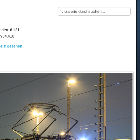
orien: 6.131
8.934.418
eist gesehen