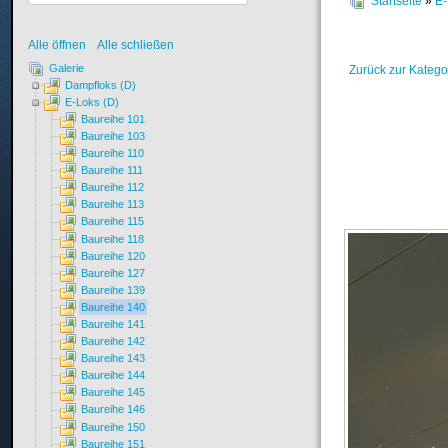
Startseite
»
E-
Alle öffnen
Alle schließen
Galerie
Zurück zur Katego
Dampfloks (D)
E-Loks (D)
Baureihe 101
Baureihe 103
Baureihe 110
Baureihe 111
Baureihe 112
Baureihe 113
Baureihe 115
Baureihe 118
Baureihe 120
Baureihe 127
Baureihe 139
Baureihe 140
Baureihe 141
Baureihe 142
Baureihe 143
Baureihe 144
Baureihe 145
Baureihe 146
Baureihe 150
Baureihe 151