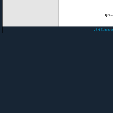
Star
JSN Epic is 