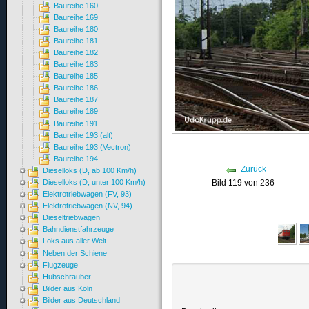
Baureihe 160
Baureihe 169
Baureihe 180
Baureihe 181
Baureihe 182
Baureihe 183
Baureihe 185
Baureihe 186
Baureihe 187
Baureihe 189
Baureihe 191
Baureihe 193 (alt)
Baureihe 193 (Vectron)
Baureihe 194
Zurück
Dieselloks (D, ab 100 Km/h)
Bild 119 von 236
Dieselloks (D, unter 100 Km/h)
Elektrotriebwagen (FV, 93)
Elektrotriebwagen (NV, 94)
Dieseltriebwagen
Bahndienstfahrzeuge
Loks aus aller Welt
Neben der Schiene
Flugzeuge
Hubschrauber
Bilder aus Köln
Bilder aus Deutschland