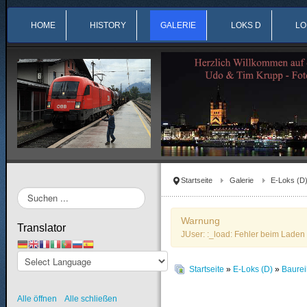
HOME
HISTORY
GALERIE
LOKS D
LO
Startseite
Galerie
E-Loks (D
Suchen
...
Warnung
Translator
JUser: :_load: Fehler beim Laden 
Startseite
»
E-Loks (D)
»
Baure
Alle öffnen
Alle schließen