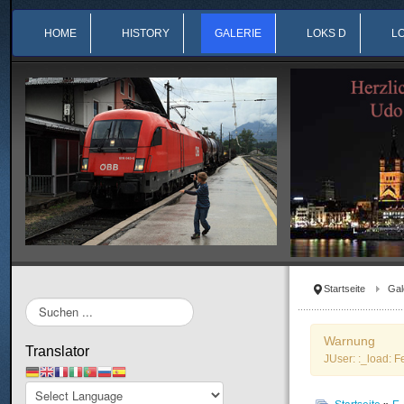
HOME
HISTORY
GALERIE
LOKS D
L
Startseite
Gal
Suchen
...
Warnung
Translator
JUser: :_load: F