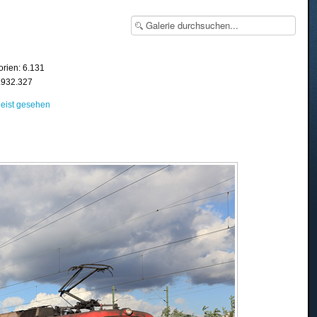
orien: 6.131
8.932.327
eist gesehen