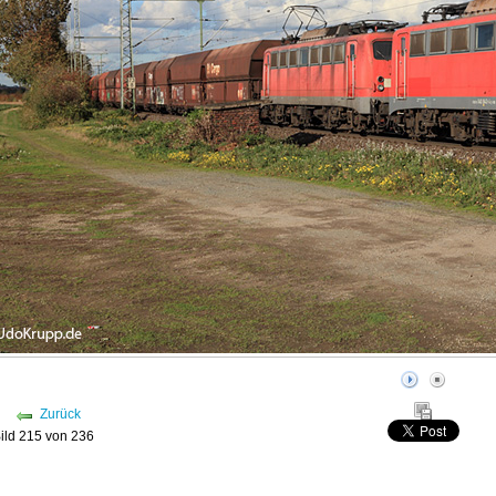
Zurück
ild 215 von 236