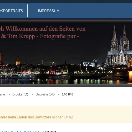
OKPORTRAITS
IMPRESSUM
erie
E-Loks (D)
Baureihe 140
140 843
ehler beim Laden des Benutzers mit der ID: 62