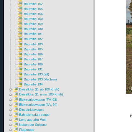
Baureihe 152
Baureihe 155
Baureihe 156
Baureihe 160
Baureihe 169
Baureihe 180
Baureihe 181
Baureihe 182
Baureihe 183
Baureihe 185
Baureihe 186
Baureihe 187
Baureihe 189
Baureihe 191
Baureihe 193 (alt)
Baureihe 193 (Vectron)
Baureihe 194
Dieselloks (D, ab 100 Km/h)
Dieselloks (D, unter 100 Km/h)
Elektrotriebwagen (FV, 93)
Elektrotriebwagen (NV, 94)
Dieseltriebwagen
Bahndienstfahrzeuge
B
Loks aus aller Welt
Neben der Schiene
Flugzeuge