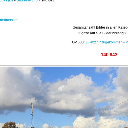
Loks (D)
»
Baureihe 140
» 140 843
rieübersicht
Gesamtanzahl Bilder in allen Kateg
Zugriffe auf alle Bilder bislang: 
TOP 600:
Zuletzt hinzugekommen
-
M
140 843