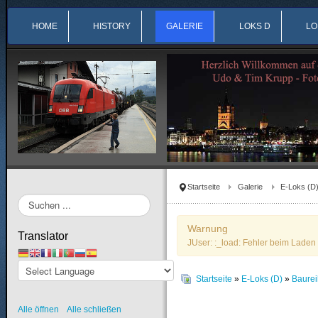
HOME
HISTORY
GALERIE
LOKS D
LO
Startseite
Galerie
E-Loks (D
Suchen
...
Warnung
Translator
JUser: :_load: Fehler beim Laden 
Startseite
»
E-Loks (D)
»
Baure
Alle öffnen
Alle schließen