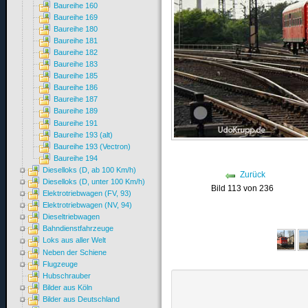
Baureihe 160
Baureihe 169
Baureihe 180
Baureihe 181
Baureihe 182
Baureihe 183
Baureihe 185
Baureihe 186
Baureihe 187
Baureihe 189
Baureihe 191
Baureihe 193 (alt)
Baureihe 193 (Vectron)
Baureihe 194
Dieselloks (D, ab 100 Km/h)
Zurück
Dieselloks (D, unter 100 Km/h)
Bild 113 von 236
Elektrotriebwagen (FV, 93)
Elektrotriebwagen (NV, 94)
Dieseltriebwagen
Bahndienstfahrzeuge
Loks aus aller Welt
Neben der Schiene
Flugzeuge
Hubschrauber
Bilder aus Köln
Bilder aus Deutschland