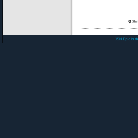
Star
JSN Epic is 