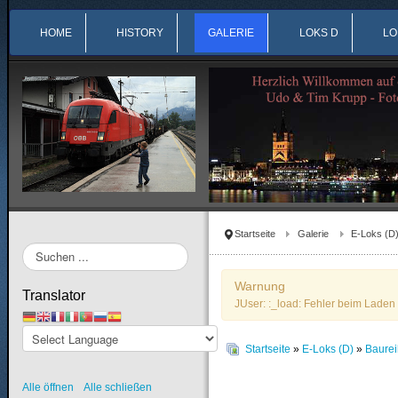
HOME
HISTORY
GALERIE
LOKS D
LO
Startseite
Galerie
E-Loks (D
Suchen
...
Warnung
Translator
JUser: :_load: Fehler beim Laden 
Startseite
»
E-Loks (D)
»
Baure
Alle öffnen
Alle schließen