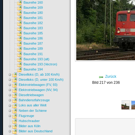
Baureihe 160
Baureihe 169
Baureihe 180
Baureihe 181
Baureihe 182
Baureihe 183
Baureihe 185
Baureihe 186
Baureihe 187
Baureihe 189
Baureihe 191
Baureihe 193 (alt)
Baureihe 193 (Vectron)
Baureihe 194
Dieselloks (D, ab 100 Km/h)
Zurück
Dieselloks (D, unter 100 Km/h)
Bild 217 von 236
Elektrotriebwagen (FV, 93)
Elektrotriebwagen (NV, 94)
Dieseltriebwagen
Bahndienstfahrzeuge
Loks aus aller Welt
Neben der Schiene
Flugzeuge
Hubschrauber
Bilder aus Köln
Bilder aus Deutschland