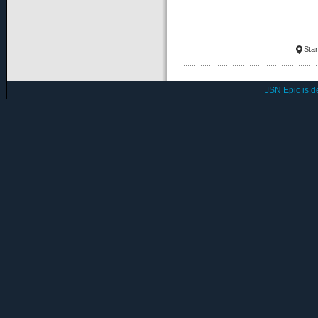
Star
JSN Epic is 