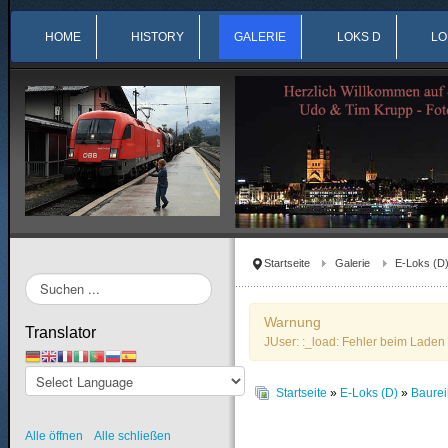
HOME
HISTORY
GALERIE
LOKS D
LO
Startseite
Galerie
E-Loks (D
Suchen
...
Warnung
Translator
JUser: :_load: Fehler beim Laden 
Startseite
»
E-Loks (D)
»
Baure
Alle öffnen
Alle schließen