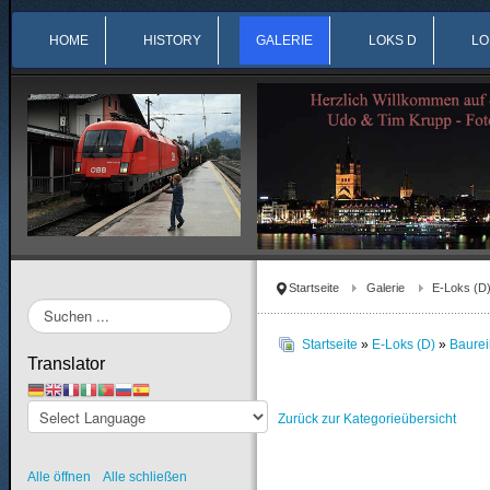
HOME
HISTORY
GALERIE
LOKS D
LO
Startseite
Galerie
E-Loks (D
Suchen
...
Startseite
»
E-Loks (D)
»
Baure
Translator
Zurück zur Kategorieübersicht
Alle öffnen
Alle schließen