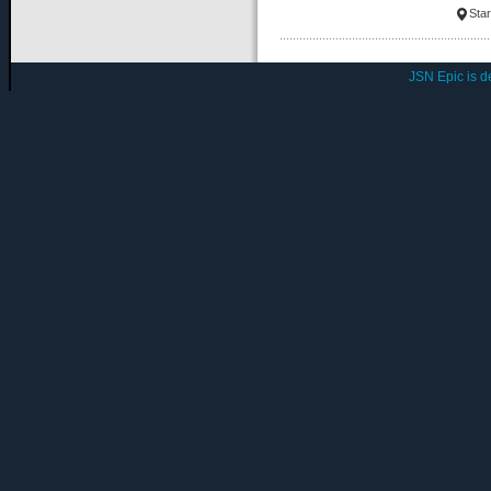
Star
JSN Epic is 