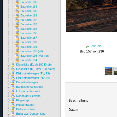
Baureihe 160
Baureihe 169
Baureihe 180
Baureihe 181
Baureihe 182
Baureihe 183
Baureihe 185
Baureihe 186
Baureihe 187
Baureihe 189
Zurück
Baureihe 191
Baureihe 193 (alt)
Bild 157 von 236
Baureihe 193 (Vectron)
Baureihe 194
Dieselloks (D, ab 100 Km/h)
Dieselloks (D, unter 100 Km/h)
Elektrotriebwagen (FV, 93)
Elektrotriebwagen (NV, 94)
Dieseltriebwagen
Bahndienstfahrzeuge
Loks aus aller Welt
Neben der Schiene
Beschreibung
Flugzeuge
Hubschrauber
Bilder aus Köln
Datum
Bilder aus Deutschland