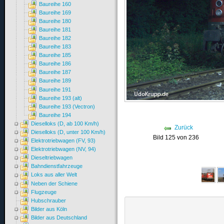
Baureihe 160
Baureihe 169
Baureihe 180
Baureihe 181
Baureihe 182
Baureihe 183
Baureihe 185
Baureihe 186
Baureihe 187
Baureihe 189
Baureihe 191
Baureihe 193 (alt)
Baureihe 193 (Vectron)
Baureihe 194
Dieselloks (D, ab 100 Km/h)
Zurück
Dieselloks (D, unter 100 Km/h)
Bild 125 von 236
Elektrotriebwagen (FV, 93)
Elektrotriebwagen (NV, 94)
Dieseltriebwagen
Bahndienstfahrzeuge
Loks aus aller Welt
Neben der Schiene
Flugzeuge
Hubschrauber
Bilder aus Köln
Bilder aus Deutschland