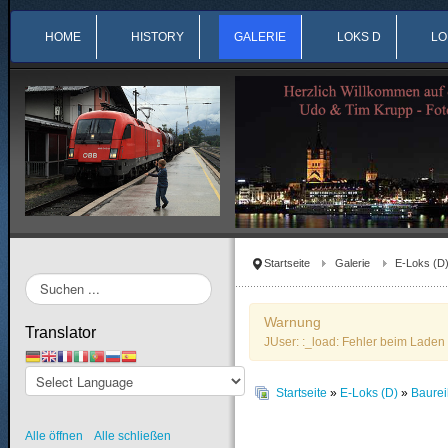
HOME
HISTORY
GALERIE
LOKS D
LO
Startseite
Galerie
E-Loks (D
Suchen
...
Warnung
Translator
JUser: :_load: Fehler beim Laden 
Startseite
»
E-Loks (D)
»
Baure
Alle öffnen
Alle schließen