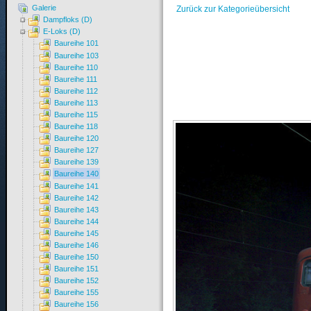
Galerie
Zurück zur Kategorieübersicht
Dampfloks (D)
E-Loks (D)
Baureihe 101
Baureihe 103
Baureihe 110
Baureihe 111
Baureihe 112
Baureihe 113
Baureihe 115
Baureihe 118
Baureihe 120
Baureihe 127
Baureihe 139
Baureihe 140
Baureihe 141
Baureihe 142
Baureihe 143
Baureihe 144
Baureihe 145
Baureihe 146
Baureihe 150
Baureihe 151
Baureihe 152
Baureihe 155
Baureihe 156