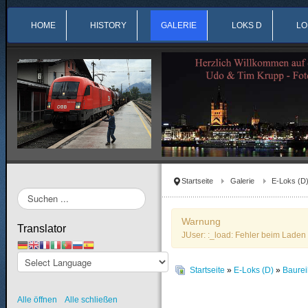
HOME
HISTORY
GALERIE
LOKS D
LO
Startseite
Galerie
E-Loks (D
Suchen
...
Warnung
Translator
JUser: :_load: Fehler beim Laden 
Startseite
»
E-Loks (D)
»
Baure
Alle öffnen
Alle schließen