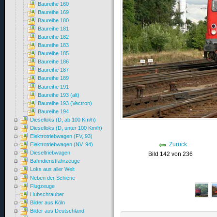
Baureihe 160
Baureihe 169
Baureihe 180
Baureihe 181
Baureihe 182
Baureihe 183
Baureihe 185
Baureihe 186
Baureihe 187
Baureihe 189
Baureihe 191
Baureihe 193 (alt)
Baureihe 193 (Vectron)
Baureihe 194
Dieselloks (D, ab 100 Km/h)
Dieselloks (D, unter 100 Km/h)
Elektrotriebwagen (FV, 93)
Zurück
Elektrotriebwagen (NV, 94)
Dieseltriebwagen
Bild 142 von 236
Bahndienstfahrzeuge
Loks aus aller Welt
Neben der Schiene
Flugzeuge
Hubschrauber
Bilder aus Köln
Bilder aus Deutschland