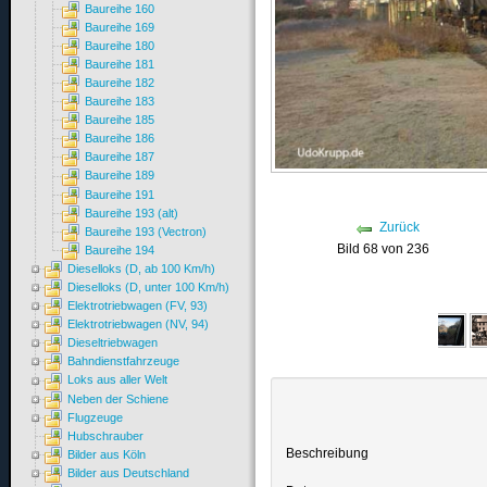
Baureihe 160
Baureihe 169
Baureihe 180
Baureihe 181
Baureihe 182
Baureihe 183
Baureihe 185
Baureihe 186
Baureihe 187
Baureihe 189
Baureihe 191
Baureihe 193 (alt)
Zurück
Baureihe 193 (Vectron)
Bild 68 von 236
Baureihe 194
Dieselloks (D, ab 100 Km/h)
Dieselloks (D, unter 100 Km/h)
Elektrotriebwagen (FV, 93)
Elektrotriebwagen (NV, 94)
Dieseltriebwagen
Bahndienstfahrzeuge
Loks aus aller Welt
Neben der Schiene
Flugzeuge
Hubschrauber
Beschreibung
Bilder aus Köln
Bilder aus Deutschland