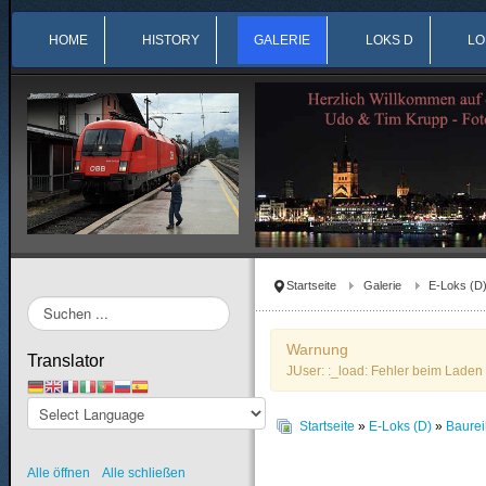
HOME
HISTORY
GALERIE
LOKS D
LO
Startseite
Galerie
E-Loks (D
Suchen
...
Warnung
Translator
JUser: :_load: Fehler beim Laden 
Startseite
»
E-Loks (D)
»
Baure
Alle öffnen
Alle schließen