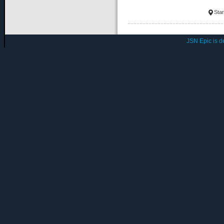
Star
JSN Epic is 